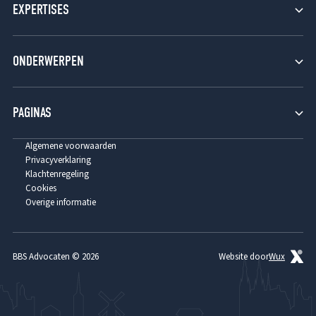
EXPERTISES
Verzekeringsrecht
ONDERWERPEN
Aansprakelijkheidsrecht
Burgerlijk Procesrecht
Fraude
PAGINAS
Contractenrecht
Brand
Opzet en eigen schuld
Home
Algemene voorwaarden
Privacyverklaring
Clausules
Tarieven
Klachtenregeling
Cookies
Beredding
Over ons
Overige informatie
Referenties
Contact
BBS Advocaten © 2026
Website door
Wux
Advocaat brandschade
Advocaat verzekeringsrecht