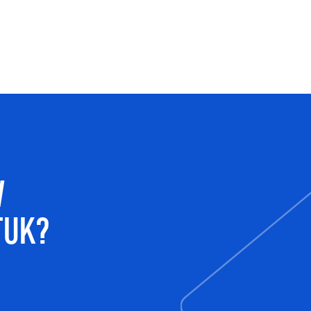
W
TUK?