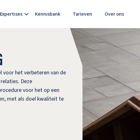
Expertises
Kennisbank
Tarieven
Over ons
ringsrecht
kelijkheidsrecht
G
ctenrecht
ijk Procesrecht
l voor het verbeteren van de
relaties. Deze
procedure voor het op een
n, met als doel kwaliteit te