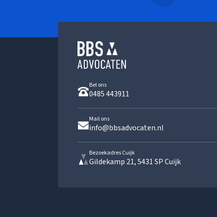
Bel ons
0485 443911
Mail ons
info@bbsadvocaten.nl
Bezoekadres Cuijk
Gildekamp 21, 5431 SP Cuijk