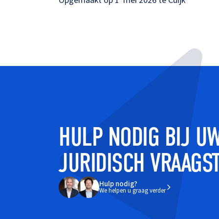
Opgemaakt op 1 mei 2026 te Cuijk
HULP NODIG BIJ U
JURIDISCH VRAAGS
Hulp nodig?
We helpen u graag verder