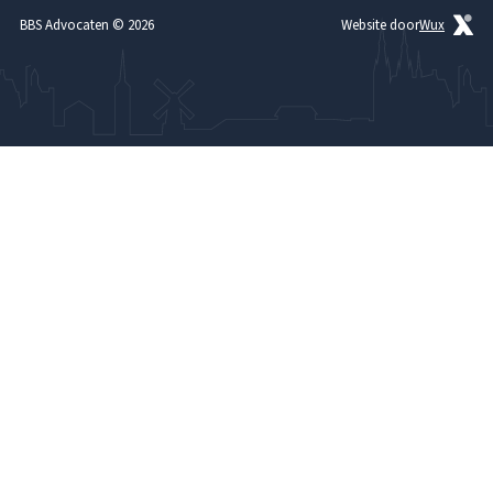
Contact
BBS Advocaten © 2026
Website door
Wux
Advocaat brandschade
Advocaat verzekeringsrecht
Advocaat verzekeringsfraude
Advocaat waterschade