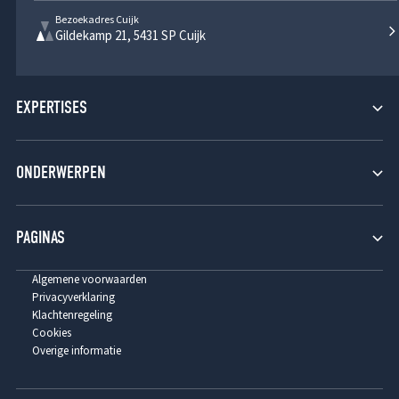
Bezoekadres Cuijk
Gildekamp 21, 5431 SP Cuijk
EXPERTISES
Verzekeringsrecht
ONDERWERPEN
Aansprakelijkheidsrecht
Burgerlijk Procesrecht
Fraude
PAGINAS
Contractenrecht
Brand
Opzet en eigen schuld
Home
Algemene voorwaarden
Privacyverklaring
Clausules
Tarieven
Klachtenregeling
Cookies
Beredding
Over ons
Overige informatie
Referenties