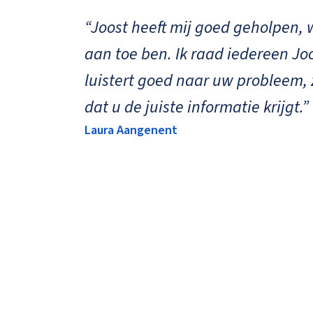
schil met
“Joost heeft mij goed geholpen, 
e
aan toe ben. Ik raad iedereen Joos
overleg
luistert goed naar uw probleem, z
de
dat u de juiste informatie krijgt.”
aat is
Laura Aangenent
ost!”