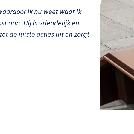
waardoor ik nu weet waar ik
“Via onze ac
t aan. Hij is vriendelijk en
geschil over
et de juiste acties uit en zorgt
rechtsbijsta
uitbesteed. 
behandeld en
voor onverwa
door de rech
Joost en bev
Hans & Chrisan