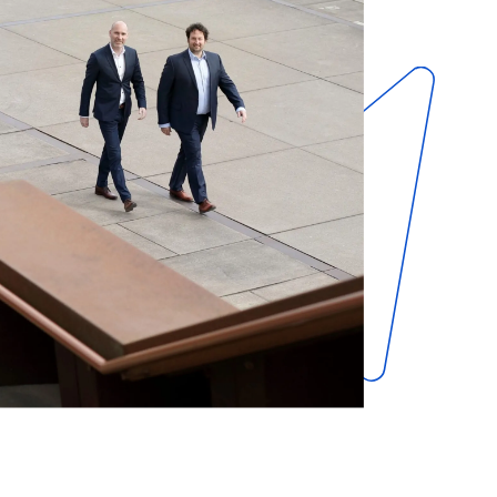
countant kwamen wij bij Joost in verband me
 een contract. Hij wees ons eerst op onze
ndverzekering. Die hebben dekking verleend 
Joost heeft op deskundige wijze onze zaak
 een uitstekend resultaat behaald zonder da
chte kosten kwamen te staan. Alles is betaa
tsbijstandsverzekering. Wij zijn zeer tevreden
elen hem aan iedereen aan.”