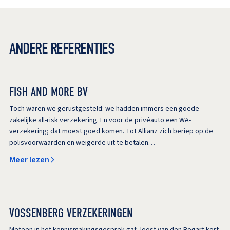
ANDERE REFERENTIES
FISH AND MORE BV
Toch waren we gerustgesteld: we hadden immers een goede
zakelijke all-risk verzekering. En voor de privéauto een WA-
verzekering; dat moest goed komen. Tot Allianz zich beriep op de
polisvoorwaarden en weigerde uit te betalen…
Meer lezen
VOSSENBERG VERZEKERINGEN
Meteen in het kennismakingsgesprek gaf Joost van den Bogart kort