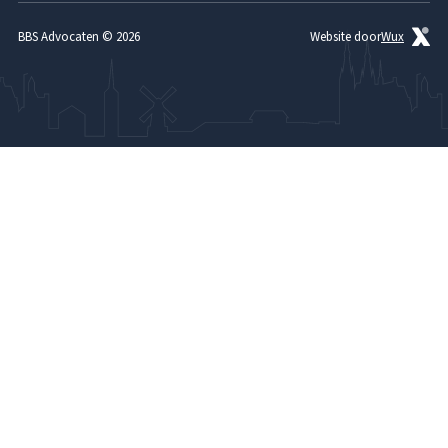
Contact
BBS Advocaten © 2026
Website door
Wux
Advocaat brandschade
Advocaat verzekeringsrecht
Advocaat verzekeringsfraude
Advocaat waterschade