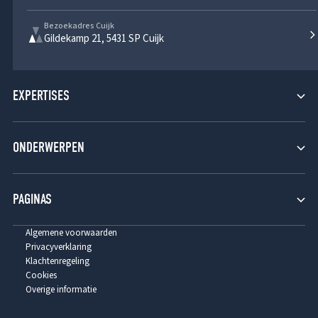
Bezoekadres Cuijk
Gildekamp 21, 5431 SP Cuijk
EXPERTISES
Verzekeringsrecht
ONDERWERPEN
Aansprakelijkheidsrecht
Burgerlijk Procesrecht
Fraude
PAGINAS
Contractenrecht
Brand
Opzet en eigen schuld
Home
Algemene voorwaarden
Privacyverklaring
Clausules
Tarieven
Klachtenregeling
Cookies
Beredding
Over ons
Overige informatie
Referenties