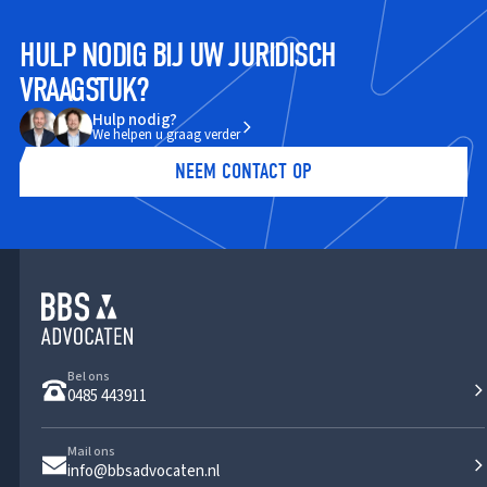
HULP NODIG BIJ UW JURIDISCH
VRAAGSTUK?
Hulp nodig?
We helpen u graag verder
NEEM CONTACT OP
Bel ons
0485 443911
Mail ons
info@bbsadvocaten.nl