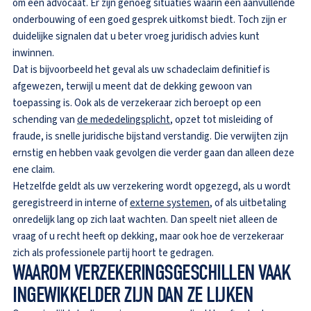
om een advocaat. Er zijn genoeg situaties waarin een aanvullende
onderbouwing of een goed gesprek uitkomst biedt. Toch zijn er
duidelijke signalen dat u beter vroeg juridisch advies kunt
inwinnen.
Dat is bijvoorbeeld het geval als uw schadeclaim definitief is
afgewezen, terwijl u meent dat de dekking gewoon van
toepassing is. Ook als de verzekeraar zich beroept op een
schending van
de mededelingsplicht
, opzet tot misleiding of
fraude, is snelle juridische bijstand verstandig. Die verwijten zijn
ernstig en hebben vaak gevolgen die verder gaan dan alleen deze
ene claim.
Hetzelfde geldt als uw verzekering wordt opgezegd, als u wordt
geregistreerd in interne of
externe systemen
, of als uitbetaling
onredelijk lang op zich laat wachten. Dan speelt niet alleen de
vraag of u recht heeft op dekking, maar ook hoe de verzekeraar
zich als professionele partij hoort te gedragen.
WAAROM VERZEKERINGSGESCHILLEN VAAK
INGEWIKKELDER ZIJN DAN ZE LIJKEN