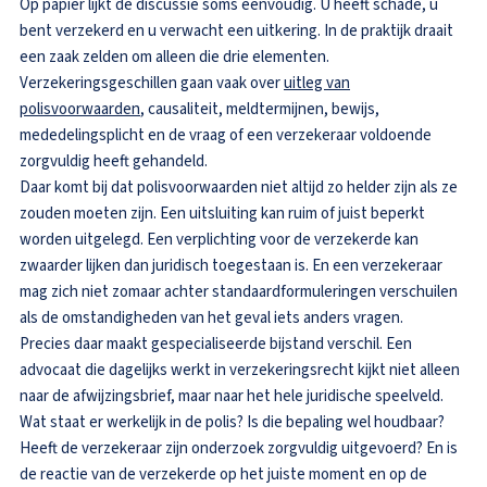
Op papier lijkt de discussie soms eenvoudig. U heeft schade, u
bent verzekerd en u verwacht een uitkering. In de praktijk draait
een zaak zelden om alleen die drie elementen.
Verzekeringsgeschillen gaan vaak over
uitleg van
polisvoorwaarden
, causaliteit, meldtermijnen, bewijs,
mededelingsplicht en de vraag of een verzekeraar voldoende
zorgvuldig heeft gehandeld.
Daar komt bij dat polisvoorwaarden niet altijd zo helder zijn als ze
zouden moeten zijn. Een uitsluiting kan ruim of juist beperkt
worden uitgelegd. Een verplichting voor de verzekerde kan
zwaarder lijken dan juridisch toegestaan is. En een verzekeraar
mag zich niet zomaar achter standaardformuleringen verschuilen
als de omstandigheden van het geval iets anders vragen.
Precies daar maakt gespecialiseerde bijstand verschil. Een
advocaat die dagelijks werkt in verzekeringsrecht kijkt niet alleen
naar de afwijzingsbrief, maar naar het hele juridische speelveld.
Wat staat er werkelijk in de polis? Is die bepaling wel houdbaar?
Heeft de verzekeraar zijn onderzoek zorgvuldig uitgevoerd? En is
de reactie van de verzekerde op het juiste moment en op de