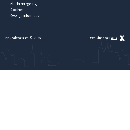
Clausules
Tarieven
Klachtenregeling
Cookies
Beredding
Over ons
Overige informatie
Referenties
Contact
BBS Advocaten © 2026
Website door
Wux
Advocaat brandschade
Advocaat verzekeringsrecht
Advocaat verzekeringsfraude
Advocaat waterschade