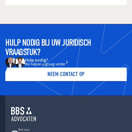
HULP NODIG BIJ UW JURIDISCH
VRAAGSTUK?
Hulp nodig?
We helpen u graag verder
NEEM CONTACT OP
Bel ons