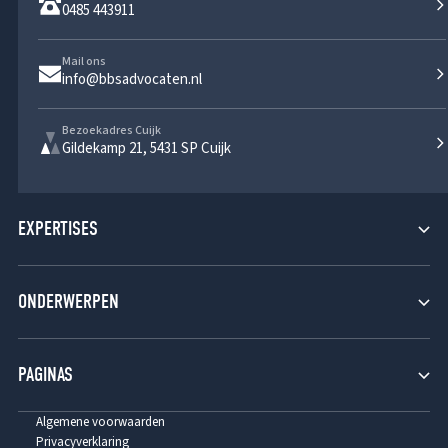
0485 443911
Mail ons
info@bbsadvocaten.nl
Bezoekadres Cuijk
Gildekamp 21, 5431 SP Cuijk
EXPERTISES
Verzekeringsrecht
ONDERWERPEN
Aansprakelijkheidsrecht
Burgerlijk Procesrecht
Fraude
PAGINAS
Contractenrecht
Brand
Opzet en eigen schuld
Home
Algemene voorwaarden
Privacyverklaring