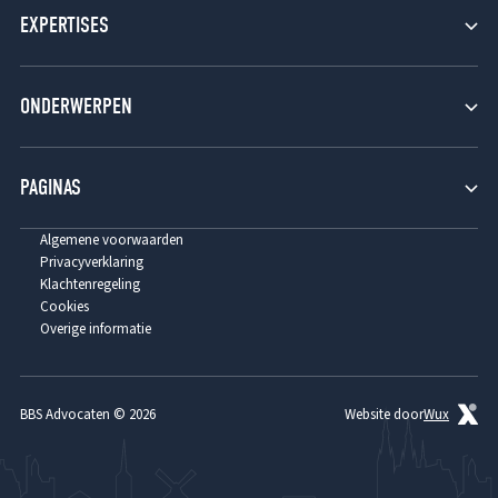
EXPERTISES
Verzekeringsrecht
ONDERWERPEN
Aansprakelijkheidsrecht
Burgerlijk Procesrecht
Fraude
PAGINAS
Contractenrecht
Brand
Opzet en eigen schuld
Home
Algemene voorwaarden
Privacyverklaring
Clausules
Tarieven
Klachtenregeling
Cookies
Beredding
Over ons
Overige informatie
Referenties
Contact
BBS Advocaten © 2026
Website door
Wux
Advocaat brandschade
Advocaat verzekeringsrecht